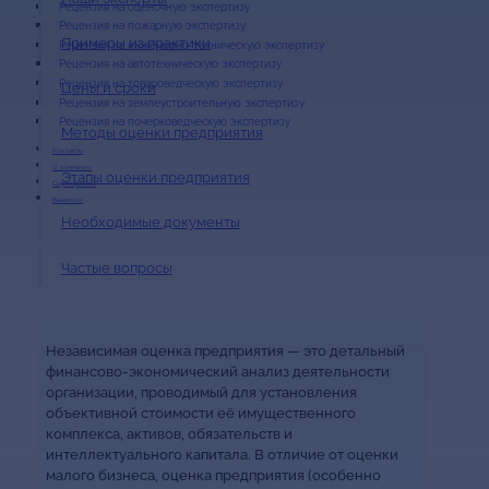
Рецензия на оценочную экспертизу
Рецензия на пожарную экспертизу
Примеры из практики
Рецензия на инженерно-техническую экспертизу
Рецензия на автотехническую экспертизу
Рецензия на товароведческую экспертизу
Цены и сроки
Рецензия на землеустроительную экспертизу
Рецензия на почерковедческую экспертизу
Методы оценки предприятия
Контакты
О компании
Этапы оценки предприятия
Сертификаты
Вакансии
Необходимые документы
Частые вопросы
Независимая оценка предприятия — это детальный
финансово-экономический анализ деятельности
организации, проводимый для установления
объективной стоимости её имущественного
комплекса, активов, обязательств и
интеллектуального капитала. В отличие от оценки
малого бизнеса, оценка предприятия (особенно