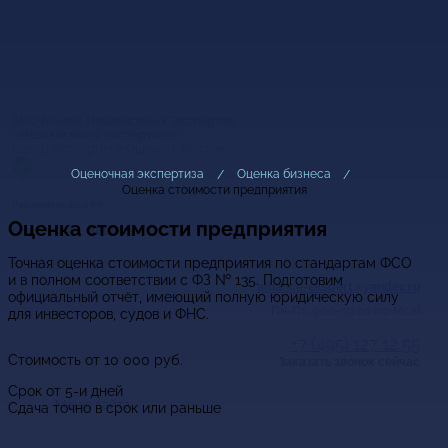
АНО Альянс Независимых Экспертов
«Независимая экспертиза»
Центр Экспертиз и Оценки в Москве
Оценочная экспертиза
Оценка бизнеса
Оценка стоимости предприятия
Работаем по всей РФ
Оценка стоимости предприятия
Мы онлайн,
пишите
Точная оценка стоимости предприятия по стандартам ФСО
и в полном соответствии с ФЗ № 135. Подготовим
alliance-ekspert@yandex.ru
официальный отчёт, имеющий полную юридическую силу
Пн-Пт: 9.00–19.00 (по Мск)
для инвесторов, судов и ФНС.
+7 (495) 127 12 55
Стоимость от
10 000
руб.
Заказать звонок сейчас
Срок от 5-и дней
Меню сайта
Сдача точно в срок или раньше