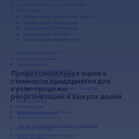
Оценка транспортных средств и спецтехники
Оценка ущерба
Оценка ущерба транспортных средств
Оценка ущерба после залива
Оценка ущерба после пожара
Оценка ущерба квартиры
Оценка ущерба недвижимости
Экспертиза оборудования
Экспертиза мебели
Экспертиза мягкой мебели
Профессиональная оценка
Экспертиза офисной мебели
стоимости предприятия для
Экспертиза шкафов и шкафов-купе
купли-продажи,
Экспертиза кухни и кухонного гарнитура
Экспертиза корпусной мебели
реорганизации и выкупа долей
Экспертиза одежды
Экспертиза обуви
Экспертиза меховых изделий и шуб
Когда нужна оценка
Экспертиза после химчистки
Что мы оцениваем в рамках предприятия
Рецензия на строительную экспертизу
Наши эксперты