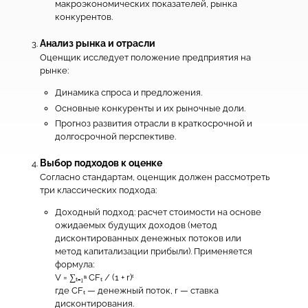
макроэкономических показателей, рынка
конкурентов.
Анализ рынка и отрасли
Оценщик исследует положение предприятия на
рынке:
Динамика спроса и предложения.
Основные конкуренты и их рыночные доли.
Прогноз развития отрасли в краткосрочной и
долгосрочной перспективе.
Выбор подходов к оценке
Согласно стандартам, оценщик должен рассмотреть
три классических подхода:
Доходный подход: расчет стоимости на основе
ожидаемых будущих доходов (метод
дисконтированных денежных потоков или
метод капитализации прибыли). Применяется
формула:
V = ∑ₜ₌₁ⁿ CFₜ / (1 + r)ᵗ
где CFₜ — денежный поток, r — ставка
дисконтирования.