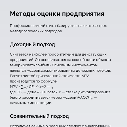
Методы оценки предприятия
Профессиональный отчет базируется на синтезе трех
методологических подходов:
Доходный подход
Считается наиболее приоритетным для действующих
предприятий. Он основывается на способности объекта
генерировать прибыль. Основным инструментом
является модель дисконтированных денежных потоков.
Расчет чистой приведенной стоимости NPV
производится по формуле:
NPV = ∑ₜ₌₁ⁿ CFₜ / (1+r)ᵗ — I₀
где CFₜ — денежный поток, r — ставка дисконтирования
(часто рассчитывается через модель WACC), I₀ —
начальные инвестиции.
Сравнительный подход
Использует данные о реальных сделках с аналогичными