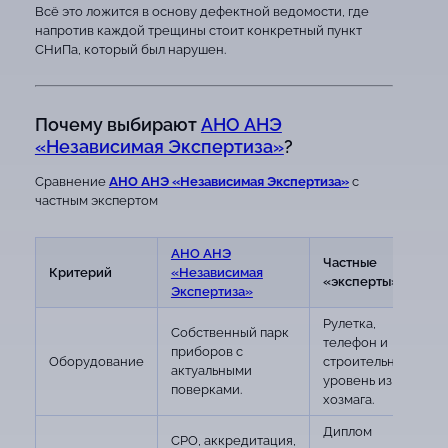
Всё это ложится в основу дефектной ведомости, где
напротив каждой трещины стоит конкретный пункт
СНиПа, который был нарушен.
Почему выбирают
АНО АНЭ
«Независимая Экспертиза»
?
Сравнение
АНО АНЭ «Независимая Экспертиза»
с
частным экспертом
АНО АНЭ
Частные
Критерий
«Независимая
«эксперты»
Экспертиза»
Рулетка,
Собственный парк
телефон и
приборов с
Оборудование
строительный
актуальными
уровень из
поверками.
хозмага.
Диплом
СРО, аккредитация,