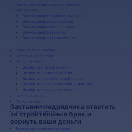
Оценка транспортных средств и спецтехники
Оценка ущерба
Оценка ущерба транспортных средств
Оценка ущерба после залива
Оценка ущерба после пожара
Оценка ущерба квартиры
Оценка ущерба недвижимости
Экспертиза оборудования
Экспертиза мебели
Экспертиза мягкой мебели
Экспертиза офисной мебели
Экспертиза шкафов и шкафов-купе
Экспертиза кухни и кухонного гарнитура
Экспертиза корпусной мебели
Экспертиза одежды
Экспертиза обуви
Заставим подрядчика ответить
Экспертиза меховых изделий и шуб
Экспертиза после химчистки
за строительный брак и
вернуть ваши деньги
Рецензия на строительную экспертизу