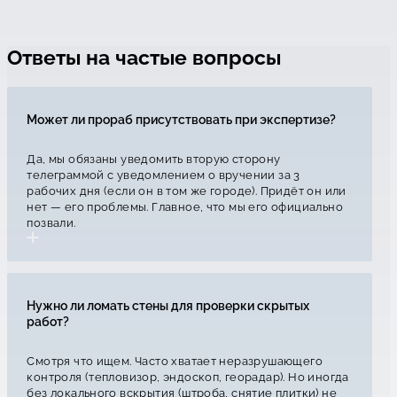
Ответы на частые вопросы
Может ли прораб присутствовать при экспертизе?
Да, мы обязаны уведомить вторую сторону
телеграммой с уведомлением о вручении за 3
рабочих дня (если он в том же городе). Придёт он или
нет — его проблемы. Главное, что мы его официально
позвали.
Нужно ли ломать стены для проверки скрытых
работ?
Смотря что ищем. Часто хватает неразрушающего
контроля (тепловизор, эндоскоп, георадар). Но иногда
без локального вскрытия (штроба, снятие плитки) не