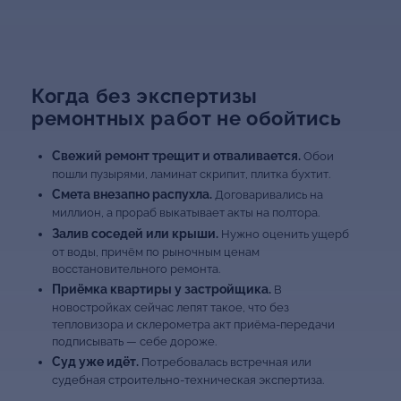
Когда без экспертизы
ремонтных работ не обойтись
Свежий ремонт трещит и отваливается.
Обои
пошли пузырями, ламинат скрипит, плитка бухтит.
Смета внезапно распухла.
Договаривались на
миллион, а прораб выкатывает акты на полтора.
Залив соседей или крыши.
Нужно оценить ущерб
от воды, причём по рыночным ценам
восстановительного ремонта.
Приёмка квартиры у застройщика.
В
новостройках сейчас лепят такое, что без
тепловизора и склерометра акт приёма-передачи
подписывать — себе дороже.
Суд уже идёт.
Потребовалась встречная или
судебная строительно-техническая экспертиза.