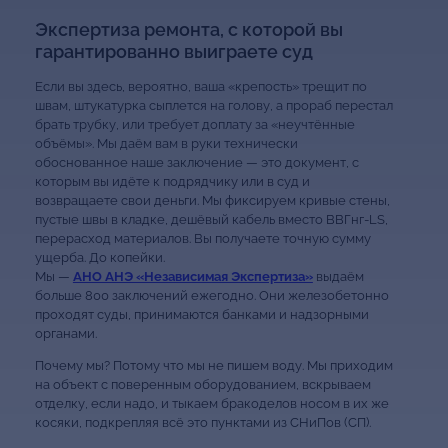
Экспертиза ремонта, с которой вы
гарантированно выиграете суд
Если вы здесь, вероятно, ваша «крепость» трещит по
швам, штукатурка сыплется на голову, а прораб перестал
брать трубку, или требует доплату за «неучтённые
объёмы». Мы даём вам в руки технически
обоснованное наше заключение — это документ, с
которым вы идёте к подрядчику или в суд и
возвращаете свои деньги. Мы фиксируем кривые стены,
пустые швы в кладке, дешёвый кабель вместо ВВГнг-LS,
перерасход материалов. Вы получаете точную сумму
ущерба. До копейки.
Мы —
АНО АНЭ «Независимая Экспертиза»
выдаём
больше 800 заключений ежегодно. Они железобетонно
проходят суды, принимаются банками и надзорными
органами.
Почему мы? Потому что мы не пишем воду. Мы приходим
на объект с поверенным оборудованием, вскрываем
отделку, если надо, и тыкаем бракоделов носом в их же
косяки, подкрепляя всё это пунктами из СНиПов (СП).