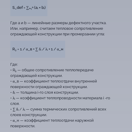
S_def = ∑ᵢ₌₁ⁿ (aᵢ × bᵢ)
Где a и b — линейные размеры дефектного участка.
Или, например, считаем тепловое сопротивление
ограждающей конструкции при промерзании угла:
R₀ = 1 / α_в + ∑ δᵢ / λᵢ + 1 / α_н
Где:
• R₀ — общее сопротивление теплопередаче
ограждающей конструкции.
• α_в — коэффициент теплоотдачи внутренней
поверхности ограждающей конструкции.
• δᵢ — толщина i-го слоя конструкции.
• λᵢ — коэффициент теплопроводности материала i -го
слоя.
• ∑ δᵢ / λᵢ — сумма термических сопротивлений всех
слоев конструкции.
• α_н — коэффициент теплоотдачи наружной
поверхности.