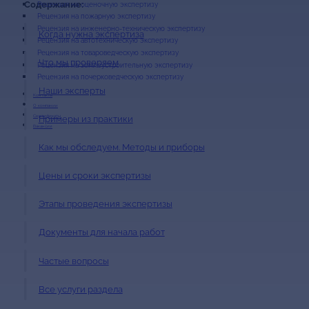
Содержание:
Рецензия на оценочную экспертизу
Рецензия на пожарную экспертизу
Рецензия на инженерно-техническую экспертизу
Когда нужна экспертиза
Рецензия на автотехническую экспертизу
Рецензия на товароведческую экспертизу
Что мы проверяем
Рецензия на землеустроительную экспертизу
Рецензия на почерковедческую экспертизу
Наши эксперты
Контакты
О компании
Сертификаты
Примеры из практики
Вакансии
Как мы обследуем. Методы и приборы
Цены и сроки экспертизы
Этапы проведения экспертизы
Документы для начала работ
Частые вопросы
Все услуги раздела