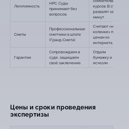
сомнительных
НРС. Суды
Легитимность
курсов. В суде
принимают без
развалят за 5
вопросов.
минут.
Считают «на
Профессиональные
коленке» по
Сметы
сметчики в штате
ценам из
(Гранд-Смета).
интернета.
Сопровождаем в
Отдали
Гарантии
суде, защищаем
бумажку и
своё заключение.
исчезли.
Цены и сроки проведения
экспертизы