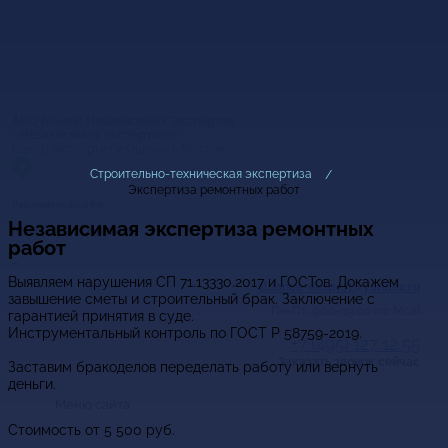
АНО Альянс Независимых Экспертов
«Независимая экспертиза»
Центр Экспертиз и Оценки в Москве
Строительно-техническая экспертиза
Экспертиза ремонтных работ
Работаем по всей РФ
Независимая экспертиза ремонтных
Мы онлайн,
пишите
работ
Выявляем нарушения СП 71.13330.2017 и ГОСТов. Докажем
alliance-ekspert@yandex.ru
завышение сметы и строительный брак. Заключение с
Пн-Пт: 9.00–19.00 (по Мск)
гарантией принятия в суде.
Инструментальный контроль по ГОСТ Р 58759-2019.
+7 (495) 127 12 55
Заказать звонок сейчас
Заставим бракоделов переделать работу или вернуть
деньги.
Меню сайта
Стоимость от
5 500
руб.