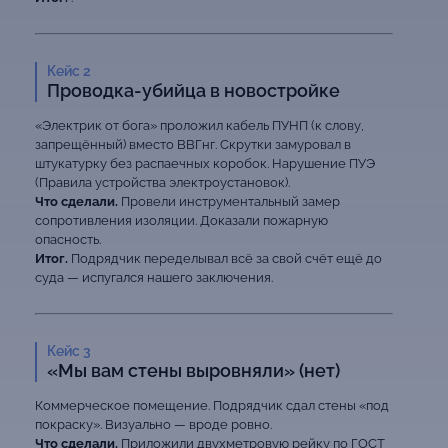
Кейс 2
Проводка-убийца в новостройке
«Электрик от бога» проложил кабель ПУНП (к слову,
запрещённый) вместо ВВГнг. Скрутки замуровал в
штукатурку без распаечных коробок. Нарушение ПУЭ
(Правила устройства электроустановок).
Что сделали.
Провели инструментальный замер
сопротивления изоляции. Доказали пожарную
опасность.
Итог.
Подрядчик переделывал всё за свой счёт ещё до
суда — испугался нашего заключения.
Кейс 3
«Мы вам стены выровняли» (нет)
Коммерческое помещение. Подрядчик сдал стены «под
покраску». Визуально — вроде ровно.
Что сделали.
Приложили двухметровую рейку по ГОСТ