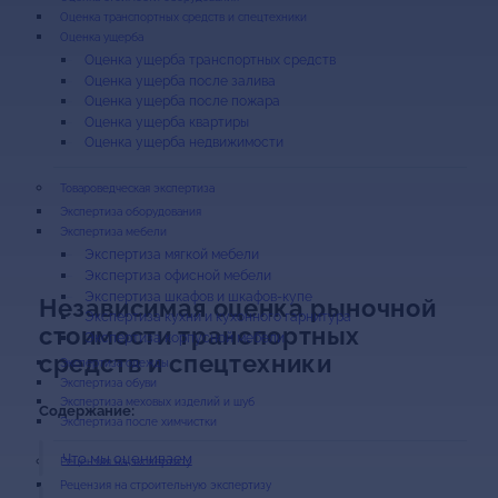
Оценка транспортных средств и спецтехники
Оценка ущерба
Оценка ущерба транспортных средств
Оценка ущерба после залива
Оценка ущерба после пожара
Оценка ущерба квартиры
Оценка ущерба недвижимости
Экспертиза оборудования
Экспертиза мебели
Экспертиза мягкой мебели
Экспертиза офисной мебели
Экспертиза шкафов и шкафов-купе
Независимая оценка рыночной
Экспертиза кухни и кухонного гарнитура
стоимости транспортных
Экспертиза корпусной мебели
средств и спецтехники
Экспертиза одежды
Экспертиза обуви
Экспертиза меховых изделий и шуб
Содержание:
Экспертиза после химчистки
Что мы оцениваем
Рецензия на строительную экспертизу