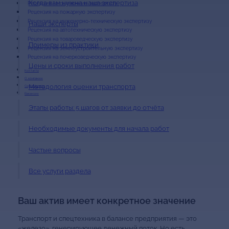
Когда вам нужна наша экспертиза
Рецензия на оценочную экспертизу
Рецензия на пожарную экспертизу
Рецензия на инженерно-техническую экспертизу
Наши эксперты
Рецензия на автотехническую экспертизу
Рецензия на товароведческую экспертизу
Примеры из практики
Рецензия на землеустроительную экспертизу
Рецензия на почерковедческую экспертизу
Цены и сроки выполнения работ
Контакты
О компании
Методология оценки транспорта
Сертификаты
Вакансии
Этапы работы: 5 шагов от заявки до отчёта
Необходимые документы для начала работ
Частые вопросы
Все услуги раздела
Ваш актив имеет конкретное значение
Транспорт и спецтехника в балансе предприятия — это
«железо», генерирующее денежный поток. Но есть