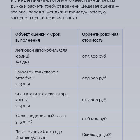
Мы не демпингуем, потому что качественный анализ
рынка и расчеты требуют времени. Дешевая оценка —
это риск получить «филькину грамоту», которую
завернет первый же юрист банка.
Объект оценки / Срок
Ориентировочная
выполнения
стоимость
Легковой автомобиль (для
юрлиц)
от 3 500 руб
1–2 дня
Грузовой транспорт /
Автобусы
от 5 000 руб
2–3 дня
Спецтехника (экскаваторы,
краны)
от 7 000 руб
2–4 дня
Железнодорожный вагон
от 6 000 руб
3–5 дней
Парк техники (от 10 ед.)
Скидка до 30%
Индивидуально