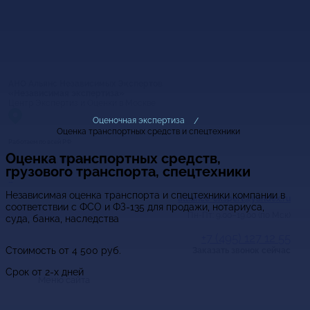
АНО Альянс Независимых Экспертов
«Независимая экспертиза»
Центр Экспертиз и Оценки в Москве
Оценочная экспертиза
Оценка транспортных средств и спецтехники
Работаем по всей РФ
Оценка транспортных средств,
Мы онлайн,
пишите
грузового транспорта, спецтехники
Независимая оценка транспорта и спецтехники компании в
alliance-ekspert@yandex.ru
соответствии с ФСО и ФЗ-135 для продажи, нотариуса,
Пн-Пт: 9.00–19.00 (по Мск)
суда, банка, наследства
+7 (495) 127 12 55
Стоимость от
4 500
руб.
Заказать звонок сейчас
Срок от 2-х дней
Меню сайта