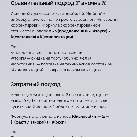
Сравнительный подход (Рыночный)
Основной для массовых автомобилей. Мы берём
выборку аналогов, но не просто усредняем. Мы вводим
корректировки. Формула скорректированной
стоимости аналога:
V = V(предложения) × K(торга) ×
K(состояния) × K(комплектации)
Где:
V(предложения) — цена предложения.
K(торга) — скидка на торгу (обычно 5-15%).
K(состояния) — поправка на техническое состояние.
K(комплектации) — поправка на комплектацию.
Затратный подход
Используется для уникальной спецтехники, где нет
рынка б/у. Мы считаем, сколько стоит создать или
купить такой же новый объект, и вычитаем износ.
Формула накопленного износа:
K(износа) = 1 — (1 —
{T(факт) / T(норм)}) × К(эксп)
Где: