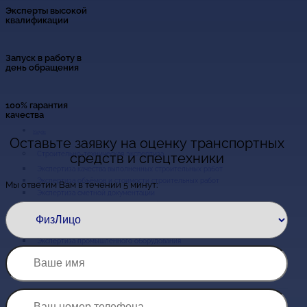
Эксперты высокой
квалификации
Запуск в работу в
день обращения
100% гарантия
качества
Услуги
Оставьте заявку на оценку транспортных
средств и спецтехники
Экспертиза качества выполненных строительных работ
Экспертиза объёмов и стоимости строительных работ
Мы ответим Вам в течении 5 минут:
Экспертиза сметной документации
Обследование зданий и сооружений
Пожарно-техническая экспертиза
Экспертиза систем вентиляции и кондиционирования
Экспертиза промышленного оборудования
Экспертиза ремонтных работ
Экспертиза кровли
Экспертиза квартиры