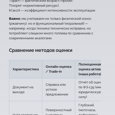
T(факт) — фактический возраст/пробег,
T(норм) -нормативный ресурс),
К(эксп) — коэффициент интенсивности эксплуатации
Важно:
мы учитываем не только физический износ
(ржавчину), но и функциональный (моральный) —
например, когда техника технически исправна, но
потребляет слишком много топлива по сравнению с
современными аналогами.
Сравнение методов оценки
Полноценная
Онлайн-оценка
Характеристика
оценка актива
/ Trade-in
(наша работа)
Отчёт об оценке
Справка или
Документ на
по ФЗ-135 (имеет
устное
выходе
юридическую
предложение
силу)
Глубокий
Поверхностный
(моточасы,
Учёт состояния
(царапины,
дефектовка