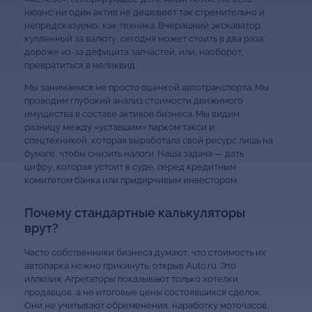
нюанс: ни один актив не дешевеет так стремительно и
непредсказуемо, как техника. Вчерашний экскаватор,
купленный за валюту, сегодня может стоить в два раза
дороже из-за дефицита запчастей, или, наоборот,
превратиться в неликвид.
Мы занимаемся не просто оценкой автотранспорта. Мы
проводим глубокий анализ стоимости движимого
имущества в составе активов бизнеса. Мы видим
разницу между «уставшим» парком такси и
спецтехникой, которая выработала свой ресурс лишь на
бумаге, чтобы снизить налоги. Наша задача — дать
цифру, которая устоит в суде, перед кредитным
комитетом банка или придирчивым инвестором.
Почему стандартные калькуляторы
врут?
Часто собственники бизнеса думают, что стоимость их
автопарка можно прикинуть, открыв Auto.ru. Это
иллюзия. Агрегаторы показывают только хотелки
продавцов, а не итоговые цены состоявшихся сделок.
Они не учитывают обременения, наработку моточасов,