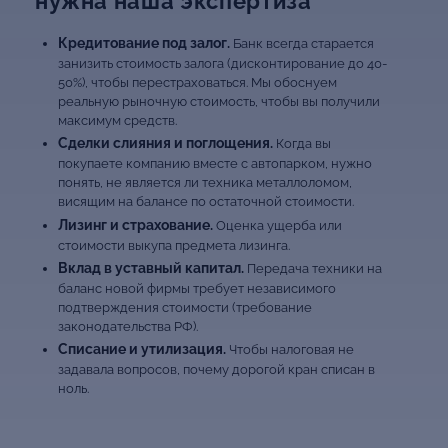
нужна наша экспертиза
Кредитование под залог.
Банк всегда старается
занизить стоимость залога (дисконтирование до 40-
50%), чтобы перестраховаться. Мы обоснуем
реальную рыночную стоимость, чтобы вы получили
максимум средств.
Сделки слияния и поглощения.
Когда вы
покупаете компанию вместе с автопарком, нужно
понять, не является ли техника металлоломом,
висящим на балансе по остаточной стоимости.
Лизинг и страхование.
Оценка ущерба или
стоимости выкупа предмета лизинга.
Вклад в уставный капитал.
Передача техники на
баланс новой фирмы требует независимого
подтверждения стоимости (требование
законодательства РФ).
Списание и утилизация.
Чтобы налоговая не
задавала вопросов, почему дорогой кран списан в
ноль.