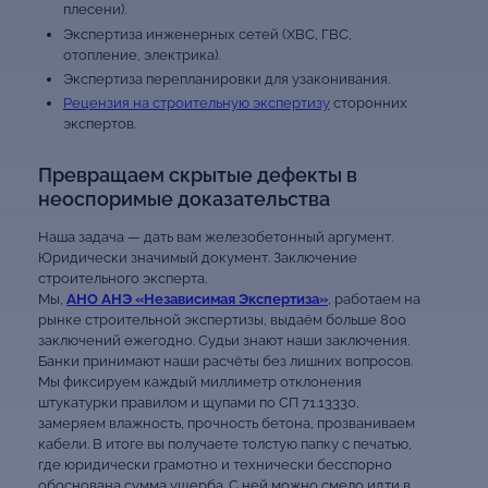
плесени).
Экспертиза инженерных сетей (ХВС, ГВС,
отопление, электрика).
Экспертиза перепланировки для узаконивания.
Рецензия на строительную экспертизу
сторонних
экспертов.
Превращаем скрытые дефекты в
неоспоримые доказательства
Наша задача — дать вам железобетонный аргумент.
Юридически значимый документ. Заключение
строительного эксперта.
Мы,
АНО АНЭ «Независимая Экспертиза»
, работаем на
рынке строительной экспертизы, выдаём больше 800
заключений ежегодно. Судьи знают наши заключения.
Банки принимают наши расчёты без лишних вопросов.
Мы фиксируем каждый миллиметр отклонения
штукатурки правилом и щупами по СП 71.13330,
замеряем влажность, прочность бетона, прозваниваем
кабели. В итоге вы получаете толстую папку с печатью,
где юридически грамотно и технически бесспорно
обоснована сумма ущерба. С ней можно смело идти в