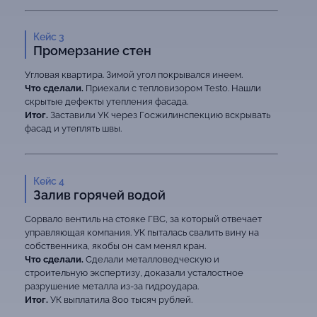
Кейс 3
Промерзание стен
Угловая квартира. Зимой угол покрывался инеем.
Что сделали.
Приехали с тепловизором Testo. Нашли
скрытые дефекты утепления фасада.
Итог.
Заставили УК через Госжилинспекцию вскрывать
фасад и утеплять швы.
Кейс 4
Залив горячей водой
Сорвало вентиль на стояке ГВС, за который отвечает
управляющая компания. УК пыталась свалить вину на
собственника, якобы он сам менял кран.
Что сделали.
Сделали металловедческую и
строительную экспертизу, доказали усталостное
разрушение металла из-за гидроудара.
Итог.
УК выплатила 800 тысяч рублей.