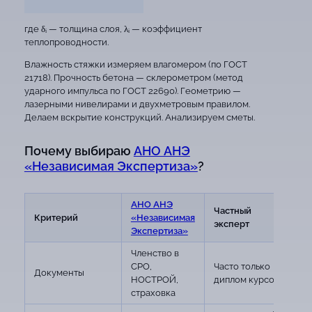
где δᵢ — толщина слоя, λᵢ — коэффициент
теплопроводности.
Влажность стяжки измеряем влагомером (по ГОСТ
21718). Прочность бетона — склерометром (метод
ударного импульса по ГОСТ 22690). Геометрию —
лазерными нивелирами и двухметровым правилом.
Делаем вскрытие конструкций. Анализируем сметы.
Почему выбираю
АНО АНЭ
«Независимая Экспертиза»
?
АНО АНЭ
Частный
Критерий
«Независимая
эксперт
Экспертиза»
Членство в
СРО,
Часто только
Документы
НОСТРОЙ,
диплом курсов
страховка