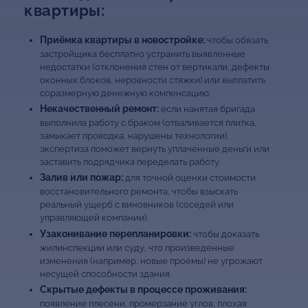
квартиры:
Приёмка квартиры в новостройке:
чтобы обязать
застройщика бесплатно устранить выявленные
недостатки (отклонения стен от вертикали, дефекты
оконных блоков, неровности стяжки) или выплатить
соразмерную денежную компенсацию.
Некачественный ремонт:
если нанятая бригада
выполнила работу с браком (отваливается плитка,
замыкает проводка, нарушены технологии),
экспертиза поможет вернуть уплаченные деньги или
заставить подрядчика переделать работу.
Залив или пожар:
для точной оценки стоимости
восстановительного ремонта, чтобы взыскать
реальный ущерб с виновников (соседей или
управляющей компании).
Узаконивание перепланировки:
чтобы доказать
жилинспекции или суду, что произведенные
изменения (например, новые проёмы) не угрожают
несущей способности здания.
Скрытые дефекты в процессе проживания:
появление плесени, промерзание углов, плохая