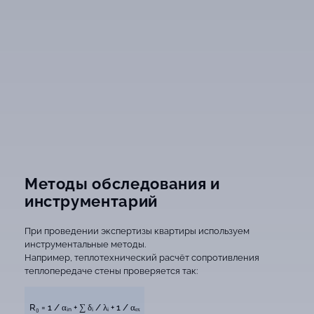
Методы обследования и
инструментарий
При проведении экспертизы квартиры используем
инструментальные методы.
Например, теплотехнический расчёт сопротивления
теплопередаче стены проверяется так:
R₀ = 1 / αᵢₙ + ∑ δᵢ / λᵢ + 1 / αₑₓ