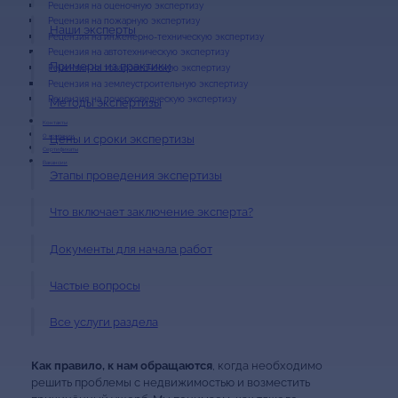
Рецензия на оценочную экспертизу
Рецензия на пожарную экспертизу
Наши эксперты
Рецензия на инженерно-техническую экспертизу
Рецензия на автотехническую экспертизу
Примеры из практики
Рецензия на товароведческую экспертизу
Рецензия на землеустроительную экспертизу
Рецензия на почерковедческую экспертизу
Методы экспертизы
Контакты
Цены и сроки экспертизы
О компании
Сертификаты
Вакансии
Этапы проведения экспертизы
Что включает заключение эксперта?
Документы для начала работ
Частые вопросы
Все услуги раздела
Как правило, к нам обращаются
, когда необходимо
решить проблемы с недвижимостью и возместить