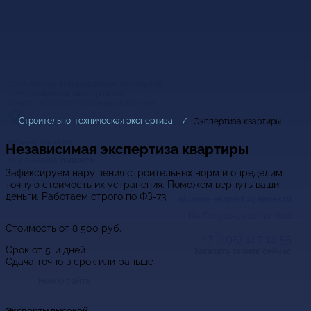
АНО Альянс Независимых Экспертов
«Независимая экспертиза»
Центр Экспертиз и Оценки в Москве
Строительно-техническая экспертиза
Экспертиза квартиры
Работаем по всей РФ
Независимая экспертиза квартиры
Мы онлайн,
пишите
Зафиксируем нарушения строительных норм и определим
точную стоимость их устранения. Поможем вернуть ваши
деньги. Работаем строго по ФЗ-73.
alliance-ekspert@yandex.ru
Пн-Пт: 9.00–19.00 (по Мск)
Стоимость от
8 500
руб.
+7 (495) 127 12 55
Срок от 5-и дней
Заказать звонок сейчас
Сдача точно в срок или раньше
Меню сайта
Эксперты высокой