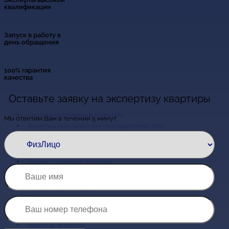
квалификации
Запуск в работу в
день обращения
100% гарантия
качества
Оставьте заявку на экспертизу квартиры
Услуги
Мы ответим Вам в течении 5 минут:
Экспертиза качества выполненных строительных работ
Экспертиза объёмов и стоимости строительных работ
Экспертиза сметной документации
Обследование зданий и сооружений
Пожарно-техническая экспертиза
Экспертиза систем вентиляции и кондиционирования
Экспертиза промышленного оборудования
Экспертиза ремонтных работ
Экспертиза кровли
Экспертиза квартиры