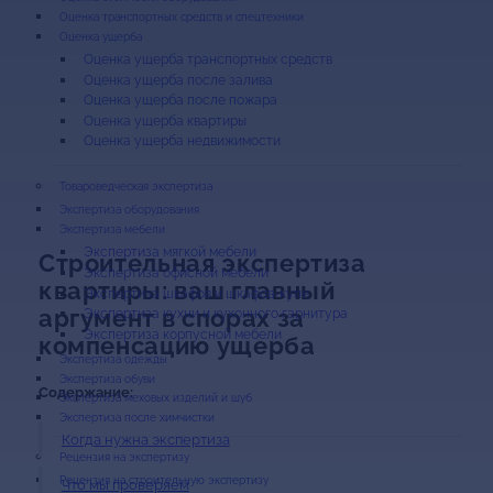
Оценка транспортных средств и спецтехники
Оценка ущерба
Оценка ущерба транспортных средств
Оценка ущерба после залива
Оценка ущерба после пожара
Оценка ущерба квартиры
Оценка ущерба недвижимости
Экспертиза оборудования
Экспертиза мебели
Экспертиза мягкой мебели
Строительная экспертиза
Экспертиза офисной мебели
квартиры: ваш главный
Экспертиза шкафов и шкафов-купе
аргумент в спорах за
Экспертиза кухни и кухонного гарнитура
Экспертиза корпусной мебели
компенсацию ущерба
Экспертиза одежды
Экспертиза обуви
Содержание:
Экспертиза меховых изделий и шуб
Экспертиза после химчистки
Когда нужна экспертиза
Рецензия на строительную экспертизу
Что мы проверяем