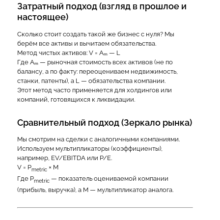
Затратный подход (взгляд в прошлое и
настоящее)
Сколько стоит создать такой же бизнес с нуля? Мы
берём все активы и вычитаем обязательства.
Метод чистых активов: V = Aₘ — L
Где Aₘ — рыночная стоимость всех активов (не по
балансу, а по факту: переоцениваем недвижимость,
станки, патенты), а L — обязательства компании.
Этот метод часто применяется для холдингов или
компаний, готовящихся к ликвидации.
Сравнительный подход (Зеркало рынка)
Мы смотрим на сделки с аналогичными компаниями.
Используем мультипликаторы (коэффициенты),
например, EV/EBITDA или P/E.
V = P
× M
metric
Где P
— показатель оцениваемой компании
metric
(прибыль, выручка), а M — мультипликатор аналога.