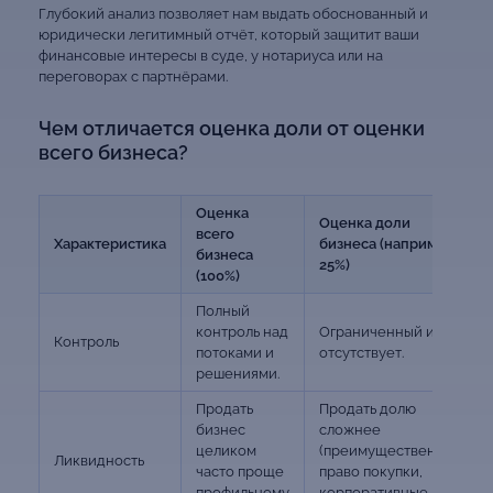
Глубокий анализ позволяет нам выдать обоснованный и
юридически легитимный отчёт, который защитит ваши
финансовые интересы в суде, у нотариуса или на
переговорах с партнёрами.
Чем отличается оценка доли от оценки
всего бизнеса?
Оценка
Оценка доли
всего
Характеристика
бизнеса (например,
бизнеса
25%)
(100%)
Полный
контроль над
Ограниченный или
Контроль
потоками и
отсутствует.
решениями.
Продать
Продать долю
бизнес
сложнее
целиком
(преимущественное
Ликвидность
часто проще
право покупки,
профильному
корпоративные