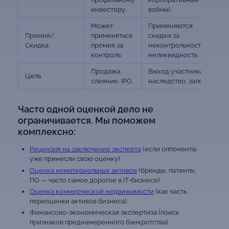
инвестору.
войны).
Может
Применяются
Премия/
применяться
скидки за
Скидка
премия за
неконтрольность и
контроль.
неликвидность.
Продажа,
Выход участника,
Цель
слияние, IPO.
наследство, залог.
Часто одной оценкой дело не
ограничивается. Мы поможем
комплексно:
Рецензия на заключение эксперта
(если оппоненты
уже принесли свою оценку).
Оценка нематериальных активов
(бренды, патенты,
ПО — часто самое дорогое в IT-бизнесе).
Оценка коммерческой недвижимости
(как часть
переоценки активов бизнеса).
Финансово-экономическая экспертиза (поиск
признаков преднамеренного банкротства).