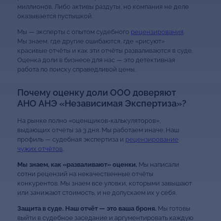
миллионов. Либо активы раздуты, но компания не деле
оказывается пустышкой.
Мы — эксперты с опытом судебного
рецензирования
.
Мы знаем, где другие ошибаются, где «рисуют»
красивые отчёты и как эти отчёты разваливаются в суде.
Оценка доли в бизнесе для нас — это детективная
работа по поиску справедливой цены.
Почему оценку доли ООО доверяют
АНО АНЭ «Независимая Экспертиза»?
На рынке полно «оценщиков-калькуляторов»,
выдающих отчёты за 3 дня. Мы работаем иначе. Наш
профиль — судебная экспертиза и
рецензирование
чужих отчётов
.
Мы знаем, как «разваливают» оценки.
Мы написали
сотни рецензий на некачественные отчёты
конкурентов. Мы знаем все уловки, которыми завышают
или занижают стоимость, и не допускаем их у себя.
Защита в суде. Наш отчёт — это ваша броня.
Мы готовы
выйти в судебное заседание и аргументировать каждую