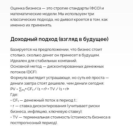
Оценка бизнеса — это строгие стандарты (ФСО) и
математические модели. Мы используем три
классических подхода, но дьявол кроется в том, как
именно их применять.
Доходный подход (взгляд в будущее)
Базируется на предположении, что бизнес стоит
столько, сколько денег он принесет в будущем.
Идеален для стабильных компаний.
Основной метод — дисконтированных денежных
потоков (DCF).
Формула выглядит устрашающе, но суть её проста —
деньги завтра стоят дешевле, чем деньги сегодня:
PV = ∑ₜ₌₁ⁿ CFₜ / (1 + r)ᵗ + TV / (1 + r)ⁿ
Где:
• CFₜ — денежный поток в период t ;
• r — ставка дисконтирования (учитывает риски
бизнеса, инфляцию, ключевую ставку);
• TV — терминальная стоимость (стоимость бизнеса в
постпрогнозный период).