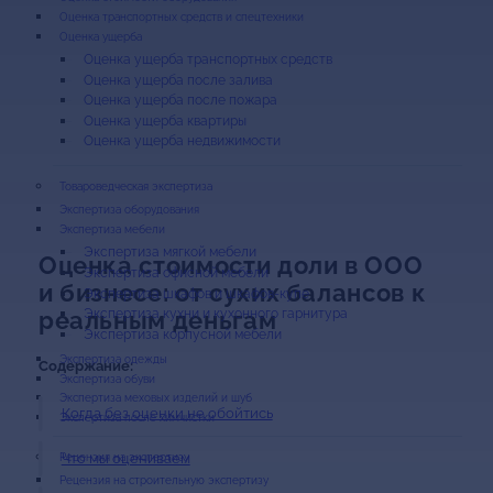
Оценка транспортных средств и спецтехники
Оценка ущерба
Оценка ущерба транспортных средств
Оценка ущерба после залива
Оценка ущерба после пожара
Оценка ущерба квартиры
Оценка ущерба недвижимости
Экспертиза оборудования
Экспертиза мебели
Экспертиза мягкой мебели
Оценка стоимости доли в ООО
Экспертиза офисной мебели
и бизнесе: от сухих балансов к
Экспертиза шкафов и шкафов-купе
Экспертиза кухни и кухонного гарнитура
реальным деньгам
Экспертиза корпусной мебели
Экспертиза одежды
Содержание:
Экспертиза обуви
Экспертиза меховых изделий и шуб
Когда без оценки не обойтись
Экспертиза после химчистки
Что мы оцениваем
Рецензия на строительную экспертизу