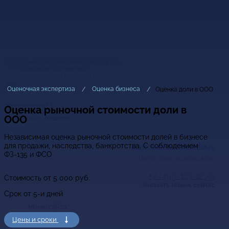
АНО Альянс Независимых Экспертов
«Независимая экспертиза»
Центр Экспертиз и Оценки в Москве
Оценочная экспертиза
Оценка бизнеса
Оценка доли в ООО
Работаем по всей РФ
Оценка рыночной стоимости доли в
ООО
Мы онлайн,
пишите
Независимая оценка рыночной стоимости долей в бизнесе
для продажи, наследства, банкротства. С соблюдением
alliance-ekspert@yandex.ru
ФЗ-135 и ФСО
Пн-Пт: 9.00–19.00 (по Мск)
+7 (495) 127 12 55
Стоимость от
5 000
руб.
Заказать звонок сейчас
Срок от 5-и дней
Меню сайта
Цены и сроки