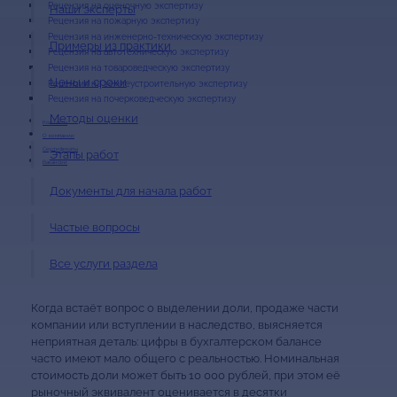
Рецензия на оценочную экспертизу
Наши эксперты
Рецензия на пожарную экспертизу
Рецензия на инженерно-техническую экспертизу
Примеры из практики
Рецензия на автотехническую экспертизу
Рецензия на товароведческую экспертизу
Цены и сроки
Рецензия на землеустроительную экспертизу
Рецензия на почерковедческую экспертизу
Методы оценки
Контакты
О компании
Сертификаты
Этапы работ
Вакансии
Документы для начала работ
Частые вопросы
Все услуги раздела
Когда встаёт вопрос о выделении доли, продаже части
компании или вступлении в наследство, выясняется
неприятная деталь: цифры в бухгалтерском балансе
часто имеют мало общего с реальностью. Номинальная
стоимость доли может быть 10 000 рублей, при этом её
рыночный эквивалент оценивается в десятки