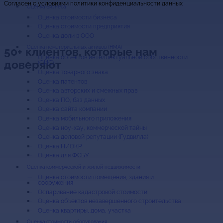
Cогласен с условиями
политики конфиденциальности данных
Оценка бизнеса
Оценка стоимости бизнеса
Оценка стоимости предприятия
Оценка доли в ООО
Оценка нематериальных активов (НМА)
50+ клиентов, которые нам
Оценка объектов интеллектуальной собственности
доверяют
(ОИС)
Оценка товарного знака
Оценка патентов
Оценка авторских и смежных прав
Оценка ПО, баз данных
Оценка сайта компании
Оценка мобильного приложения
Оценка ноу-хау, коммерческой тайны
Оценка деловой репутации (Гудвилла)
Оценка НИОКР
Оценка для ФСБУ
Оценка коммерческой и жилой недвижимости
Оценка стоимости помещения, здания и
сооружения
Оспаривание кадастровой стоимости
Оценка объектов незавершенного строительства
Оценка квартиры, дома, участка
Оценка стоимости оборудования