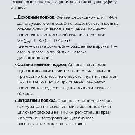
классических подхода, адаптированных под специфику
активов:
Доходный подход.
Считается основным для НМА и
действующего бизнеса. Он определяет стоимость на
основе будущих выгод. Для оценки НМА часто
применяется метод освобождения от роялти:
V = ∑ₜ₌₁ⁿ Rₜ ⋅ Sₜ ⋅ (1 — T) / (1 + r)ᵗ
где Rₜ — ставка роялти, Sₜ — ожидаемая выручка, T —
ставка налога на прибыль, r — ставка
дисконтирования.
Сравнительный подход.
Основан на анализе
сделок с аналогичными компаниями или правами.
При оценке бизнеса используются мультипликаторы:
EV/EBITDA, P/E, P/BV. При оценке НМА метод
применяется редко из-за уникальности каждого
объекта.
Затратный подход.
Определяет стоимость через
сумму затрат на создание или замещение актива.
Включает расходы на НИОКР, регистрацию прав,
маркетинг и тестирование. Для бизнеса
используется метод чистых активов.