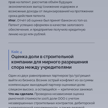
прав на патент, рассчитав объём будущих
экономических выгод (снижение издержек и
возможные доходы от лицензирования) на протяжении
срока действия патента.
Итог.
Отчёт об оценке был принят банком из топ-10.
Патент успешно оформлен в качестве залогового
обеспечения, и предприятие получило кредитную
линию на 50 млн рублей.
Кейс 4
Оценка доли в строительной
компании для мирного разрешения
спора между учредителями
Один из двух равноправных партнеров (50/50) решил
выйти из бизнеса. Возник острый конфликт из-за суммы
компенсации: выходящий партнер оценивал долю
слишком высоко, а остающийся — критически занижал.
Что мы сделали.
Проведена независимая оценка
рыночной стоимости 100% доли ООО с учетом
незавершенных строительных контрактов, дебиторской
и кредиторской задолженности, а также деловой