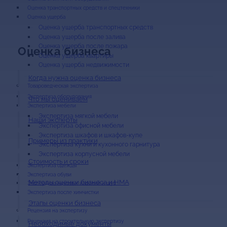
Оценка транспортных средств и спецтехники
Оценка ущерба
Оценка ущерба транспортных средств
Оценка ущерба после залива
Оценка ущерба после пожара
Оценка бизнеса
Оценка ущерба квартиры
Оценка ущерба недвижимости
Когда нужна оценка бизнеса
Экспертиза оборудования
Что мы оцениваем
Экспертиза мебели
Экспертиза мягкой мебели
Наши эксперты
Экспертиза офисной мебели
Экспертиза шкафов и шкафов-купе
Примеры из практики
Экспертиза кухни и кухонного гарнитура
Экспертиза корпусной мебели
Стоимость и сроки
Экспертиза одежды
Экспертиза обуви
Методы оценки бизнеса и НМА
Экспертиза меховых изделий и шуб
Экспертиза после химчистки
Этапы оценки бизнеса
Рецензия на строительную экспертизу
Необходимые документы