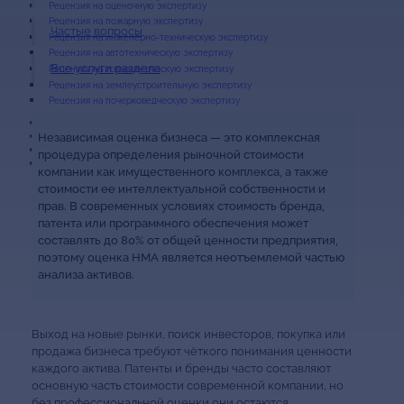
Рецензия на оценочную экспертизу
Рецензия на пожарную экспертизу
Частые вопросы
Рецензия на инженерно-техническую экспертизу
Рецензия на автотехническую экспертизу
Все услуги раздела
Рецензия на товароведческую экспертизу
Рецензия на землеустроительную экспертизу
Рецензия на почерковедческую экспертизу
Контакты
Независимая оценка бизнеса — это комплексная
О компании
процедура определения рыночной стоимости
Сертификаты
Вакансии
компании как имущественного комплекса, а также
стоимости ее интеллектуальной собственности и
прав. В современных условиях стоимость бренда,
патента или программного обеспечения может
составлять до 80% от общей ценности предприятия,
поэтому оценка НМА является неотъемлемой частью
анализа активов.
Выход на новые рынки, поиск инвесторов, покупка или
продажа бизнеса требуют чёткого понимания ценности
каждого актива. Патенты и бренды часто составляют
основную часть стоимости современной компании, но
без профессиональной оценки они остаются