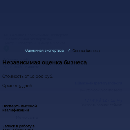
АНО Альянс Независимых Экспертов
«Независимая экспертиза»
Центр Экспертиз и Оценки в Москве
Оценочная экспертиза
Оценка бизнеса
Работаем по всей РФ
Независимая оценка бизнеса
Мы онлайн,
пишите
Стоимость от
10 000
руб.
alliance-ekspert@yandex.ru
Срок от 5 дней
Пн-Пт: 9.00–19.00 (по Мск)
+7 (495) 127 12 55
Заказать звонок сейчас
Эксперты высокой
квалификации
Меню сайта
Запуск в работу в