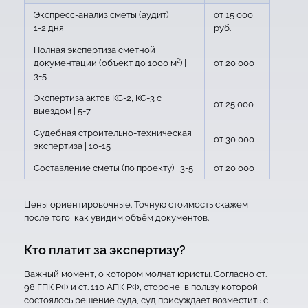
Экспресс-анализ сметы (аудит)
от 15 000
1-2 дня
руб.
Полная экспертиза сметной
документации (объект до 1000 м²) |
от 20 000
3-5
Экспертиза актов КС-2, КС-3 с
от 25 000
выездом | 5-7
Судебная строительно-техническая
от 30 000
экспертиза | 10-15
Составление сметы (по проекту) | 3-5
от 20 000
Цены ориентировочные. Точную стоимость скажем
после того, как увидим объём документов.
Кто платит за экспертизу?
Важный момент, о котором молчат юристы. Согласно ст.
98 ГПК РФ и ст. 110 АПК РФ, стороне, в пользу которой
состоялось решение суда, суд присуждает возместить с