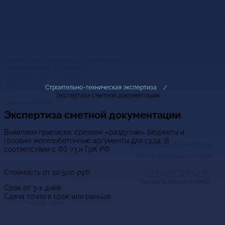
АНО Альянс Независимых Экспертов
«Независимая экспертиза»
Центр Экспертиз и Оценки в Москве
Строительно-техническая экспертиза
Экспертиза сметной документации
Работаем по всей РФ
Экспертиза сметной документации
Мы онлайн,
пишите
Выявляем приписки, срезаем «раздутые» бюджеты и
готовим железобетонные аргументы для суда. В
alliance-ekspert@yandex.ru
соответствии с ФЗ-73 и ГрК РФ
Пн-Пт: 9.00–19.00 (по Мск)
+7 (495) 127 12 55
Стоимость от
10 500
руб.
Заказать звонок сейчас
Срок от 3-х дней
Сдача точно в срок или раньше
Меню сайта