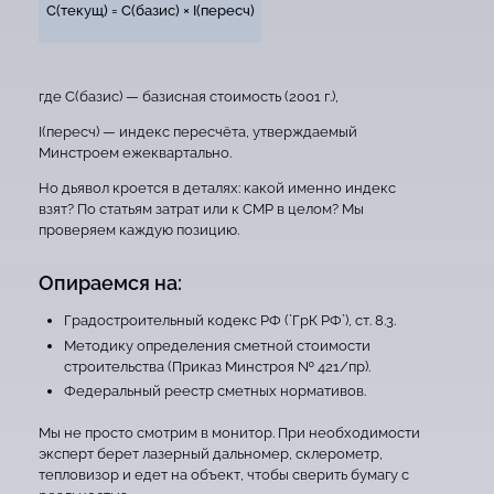
C(текущ) = C(базис) × I(пересч)
где C(базис) — базисная стоимость (2001 г.),
I(пересч) — индекс пересчёта, утверждаемый
Минстроем ежеквартально.
Но дьявол кроется в деталях: какой именно индекс
взят? По статьям затрат или к СМР в целом? Мы
проверяем каждую позицию.
Опираемся на:
Градостроительный кодекс РФ (`ГрК РФ`), ст. 8.3.
Методику определения сметной стоимости
строительства (Приказ Минстроя № 421/пр).
Федеральный реестр сметных нормативов.
Мы не просто смотрим в монитор. При необходимости
эксперт берет лазерный дальномер, склерометр,
тепловизор и едет на объект, чтобы сверить бумагу с