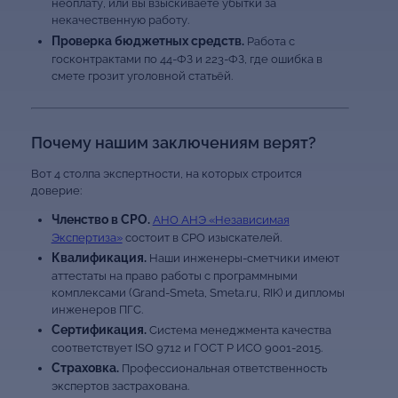
неоплату, или вы взыскиваете убытки за
некачественную работу.
Проверка бюджетных средств.
Работа с
госконтрактами по 44-ФЗ и 223-ФЗ, где ошибка в
смете грозит уголовной статьёй.
Почему нашим заключениям верят?
Вот 4 столпа экспертности, на которых строится
доверие:
Членство в СРО.
АНО АНЭ «Независимая
Экспертиза»
состоит в СРО изыскателей.
Квалификация.
Наши инженеры-сметчики имеют
аттестаты на право работы с программными
комплексами (Grand-Smeta, Smeta.ru, RIK) и дипломы
инженеров ПГС.
Сертификация.
Система менеджмента качества
соответствует ISO 9712 и ГОСТ Р ИСО 9001-2015.
Страховка.
Профессиональная ответственность
экспертов застрахована.