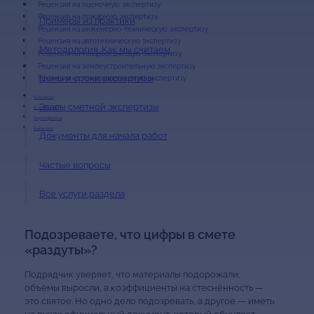
Рецензия на оценочную экспертизу
Рецензия на пожарную экспертизу
Примеры из практики
Рецензия на инженерно-техническую экспертизу
Рецензия на автотехническую экспертизу
Методология. Как мы считаем
Рецензия на товароведческую экспертизу
Рецензия на землеустроительную экспертизу
Цены и сроки экспертизы
Рецензия на почерковедческую экспертизу
Контакты
Этапы сметной экспертизы
О компании
Сертификаты
Вакансии
Документы для начала работ
Частые вопросы
Все услуги раздела
Подозреваете, что цифры в смете
«раздуты»?
Подрядчик уверяет, что материалы подорожали,
объёмы выросли, а коэффициенты на стеснённость —
это святое. Но одно дело подозревать, а другое — иметь