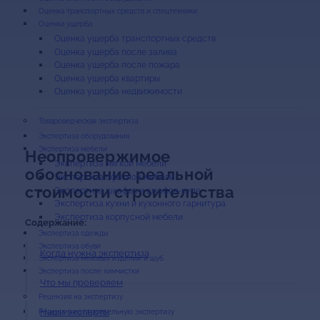
Оценка транспортных средств и спецтехники
Оценка ущерба
Оценка ущерба транспортных средств
Оценка ущерба после залива
Оценка ущерба после пожара
Оценка ущерба квартиры
Оценка ущерба недвижимости
Экспертиза оборудования
Экспертиза мебели
Неопровержимое
Экспертиза мягкой мебели
обоснование реальной
Экспертиза офисной мебели
стоимости строительства
Экспертиза шкафов и шкафов-купе
Экспертиза кухни и кухонного гарнитура
Экспертиза корпусной мебели
Содержание:
Экспертиза одежды
Экспертиза обуви
Когда нужна экспертиза
Экспертиза меховых изделий и шуб
Экспертиза после химчистки
Что мы проверяем
Наши эксперты
Рецензия на строительную экспертизу