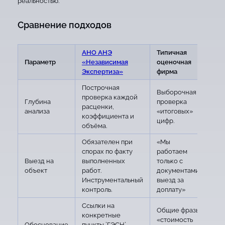
реальностью.
Сравнение подходов
АНО АНЭ
Типичная
Параметр
«Независимая
оценочная
Экспертиза»
фирма
Построчная
Выборочная
проверка каждой
Глубина
проверка
расценки,
анализа
«итоговых»
коэффициента и
цифр.
объёма.
Обязателен при
«Мы
спорах по факту
работаем
Выезд на
выполненных
только с
объект
работ.
документами,
Инструментальный
выезд за
контроль.
доплату»
Ссылки на
Общие фразы
конкретные
«стоимость
Обоснование
пункты `ГЭСН`,