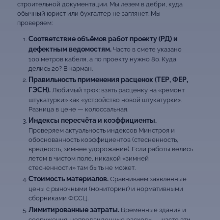
строительной документации. Мы лезем в дебри, куда
обычный юрист или бухгалтер не заглянет. Мы
проверяем:
Соответствие объёмов работ проекту (РД) и
дефектным ведомостям.
Часто в смете указано
100 метров кабеля, а по проекту нужно 80. Куда
делись 20? В карман.
Правильность применения расценок (ТЕР, ФЕР,
ГЭСН).
Любимый трюк: взять расценку на «ремонт
штукатурки» как «устройство новой штукатурки».
Разница в цене — колоссальная.
Индексы пересчёта и коэффициенты.
Проверяем актуальность индексов Минстроя и
обоснованность коэффициентов (стесненность,
вредность, зимнее удорожание). Если работы велись
летом в чистом поле, никакой «зимней
стесненности» там быть не может.
Стоимость материалов.
Сравниваем заявленные
цены с рыночными (мониторинг) и нормативными
сборниками ФССЦ.
Лимитированные затраты.
Временные здания и
сооружения, непредвиденные расходы — часто эти